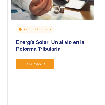
Reforma tributaria
Energía Solar: Un alivio en la
Reforma Tributaria
Leer más
Bogotá
Calle 166 No. 20 – 45
(+57) 320 344 3389