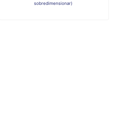
sobredimensionar)
Otras unidades del grupo
Edil Andina